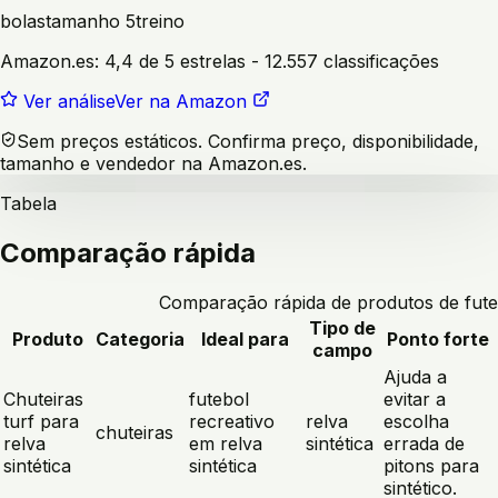
bolas
tamanho 5
treino
Amazon.es:
4,4 de 5 estrelas
- 12.557 classificações
Ver análise
Ver na Amazon
Sem preços estáticos. Confirma preço, disponibilidade,
tamanho e vendedor na Amazon.es.
Tabela
Comparação rápida
Comparação rápida de produtos de fute
Tipo de
Produto
Categoria
Ideal para
Ponto forte
campo
Ajuda a
Chuteiras
futebol
evitar a
turf para
recreativo
relva
escolha
chuteiras
relva
em relva
sintética
errada de
sintética
sintética
pitons para
sintético.