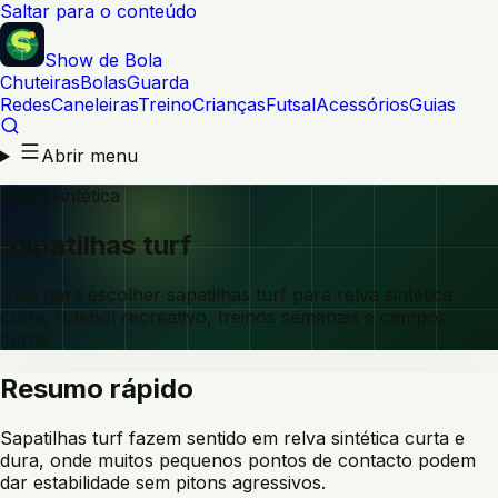
Saltar para o conteúdo
Show de Bola
Chuteiras
Bolas
Guarda
Redes
Caneleiras
Treino
Crianças
Futsal
Acessórios
Guias
Abrir menu
Relva sintética
Sapatilhas turf
Guia para escolher sapatilhas turf para relva sintética
curta, futebol recreativo, treinos semanais e campos
duros.
Resumo rápido
Sapatilhas turf fazem sentido em relva sintética curta e
dura, onde muitos pequenos pontos de contacto podem
dar estabilidade sem pitons agressivos.