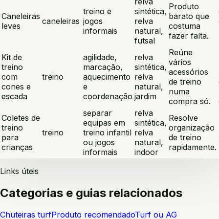
relva
Produto
treino e
sintética,
Caneleiras
barato que
caneleiras
jogos
relva
leves
costuma
informais
natural,
fazer falta.
futsal
Reúne
Kit de
agilidade,
relva
vários
treino
marcação,
sintética,
acessórios
com
treino
aquecimento
relva
de treino
cones e
e
natural,
numa
escada
coordenação
jardim
compra só.
separar
relva
Coletes de
Resolve
equipas em
sintética,
treino
organização
treino
treino infantil
relva
para
de treino
ou jogos
natural,
crianças
rapidamente.
informais
indoor
Links úteis
Categorias e guias relacionados
Chuteiras turf
Produto recomendado
Turf ou AG