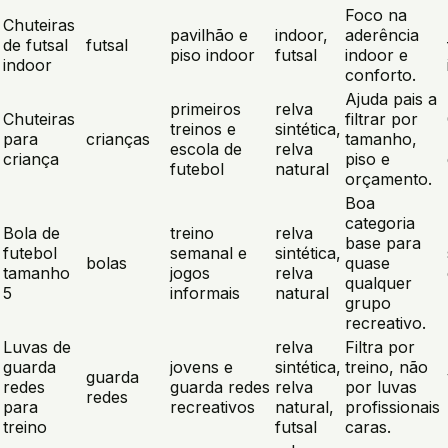
Foco na
Chuteiras
pavilhão e
indoor,
aderência
de futsal
futsal
piso indoor
futsal
indoor e
indoor
conforto.
Ajuda pais a
primeiros
relva
Chuteiras
filtrar por
treinos e
sintética,
para
crianças
tamanho,
escola de
relva
criança
piso e
futebol
natural
orçamento.
Boa
categoria
Bola de
treino
relva
base para
futebol
semanal e
sintética,
bolas
quase
tamanho
jogos
relva
qualquer
5
informais
natural
grupo
recreativo.
Luvas de
relva
Filtra por
guarda
jovens e
sintética,
treino, não
guarda
redes
guarda redes
relva
por luvas
redes
para
recreativos
natural,
profissionais
treino
futsal
caras.