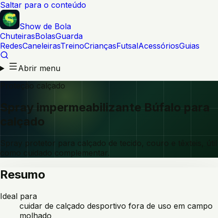
Saltar para o conteúdo
Show de Bola
Chuteiras
Bolas
Guarda
Redes
Caneleiras
Treino
Crianças
Futsal
Acessórios
Guias
Abrir menu
Proteção calçado
Spray impermeabilizante Búfalo para
calçado
Spray protetor para calçado de tecido, couro e têxteis, útil
como cuidado complementar.
Resumo
Ideal para
cuidar de calçado desportivo fora de uso em campo
molhado