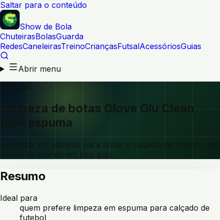
Saltar para o conteúdo
Show de Bola
Chuteiras
Bolas
Guarda
Redes
Caneleiras
Treino
Crianças
Futsal
Acessórios
Guias
Abrir menu
Espuma
Limpeza de botas Glove Glu Clean
Kick espuma
Limpador em espuma para botas e calçado de futebol, útil
depois de treinos em piso sujo.
Resumo
Ideal para
quem prefere limpeza em espuma para calçado de
futebol