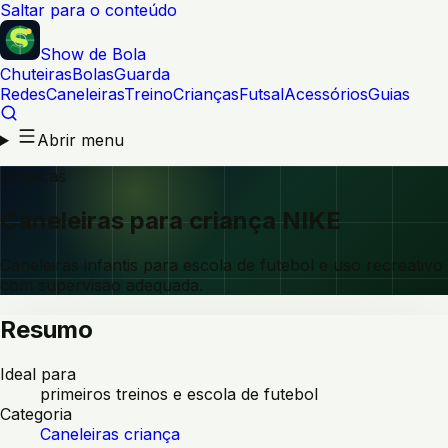
Saltar para o conteúdo
Show de Bola
Chuteiras
Bolas
Guarda
Redes
Caneleiras
Treino
Crianças
Futsal
Acessórios
Guias
Abrir menu
Criancas
Caneleiras para criança NIKE
Caneleiras infantis para escola de futebol e uso recreativo
com supervisao adequada.
Resumo
Ideal para
primeiros treinos e escola de futebol
Categoria
Caneleiras criança