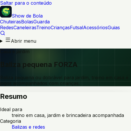
Saltar para o conteúdo
Show de Bola
Chuteiras
Bolas
Guarda
Redes
Caneleiras
Treino
Crianças
Futsal
Acessórios
Guias
Abrir menu
Casa e jardim
Baliza pequena FORZA
Baliza pequena ou dobrável para jardim, treino em casa e
jogos acompanhados com crianças.
Resumo
Ideal para
treino em casa, jardim e brincadeira acompanhada
Categoria
Balizas e redes